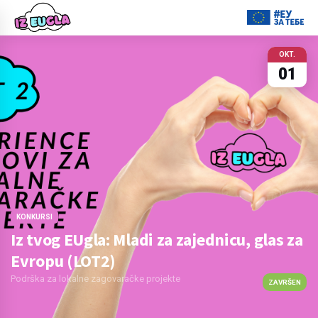
OKT.
01
KONKURSI
Iz tvog EUgla: Mladi za zajednicu, glas za
Evropu (LOT2)
Podrška za lokalne zagovaračke projekte
ZAVRŠEN