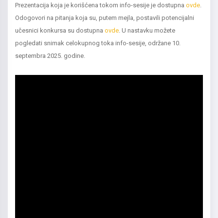
Prezentacija koja je korišćena tokom info-sesije je dostupna
ovde
.
Odogovori na pitanja koja su, putem mejla, postavili potencijalni
učesnici konkursa su dostupna
ovde
. U nastavku možete
pogledati snimak celokupnog toka info-sesije, održane 10.
septembra 2025. godine.