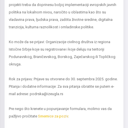
projekti treba da doprinesu boljoj implementaciji evropskih javnih
politika na lokalnom nivou, naročito u oblastima kao što su
vladavina prava, ljudska prava, zaštita životne sredine, digitalna
tranzicija, kulturna raznolikost i omladinske politike.
Ko može da se prijavi: Organizacije civilnog društva iz regiona
Istočne Srbije koje su registrovane i koje deluju na teritoriji
Podunavskog, Braničevskog, Borskog, Zaječarskog ili Topličkog
okruga.
Rok za prijavu: Prijave su otvorene do 30. septembra 2025. godine.
Pitanja i dodatne informacije: Za sva pitanja obratite se putem e-
mail adrese:
podrska@izeugla.rs
Pre nego što krenete u popunjavanje formulara, molimo vas da
pažljivo pročitate
Smernice za poziv
.