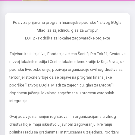
Poziv za prijavu na program finansijske podrške “Iz tvog EUgla:
Mladi za zajednicu, glas za Evropu”
LOT 2 - Podrška za lokalne zagovaračke projekte
Zaječarska inicijativa, Fondacija Jelena Šantić, Pro.Tok21, Centar za
razvoj lokalnih medija i Centar lokalne demokratije iz Knjaževca, uz
podršku Evropske unije, pozivaju organizacije civilnog društva sa
teritorije Istočne Srbije da se prijave na program finansijske
podrške “Iz tvog EUgla: Mladi za zajednicu, glas za Evropu” i
doprinesu jačanju lokalnog angažmana u procesu evropskih
integracija.
Ovaj poziv je namenjen registrovanim organizacijama civilnog
društva koje imaju iskustvo u javnom zagovaranju, kreiranju
politika i radu sa građanima i institucijama u zajednici. Podržani