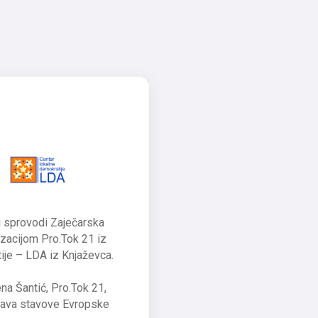
ji sprovodi Zaječarska
izacijom Pro.Tok 21 iz
ije – LDA iz Knjaževca.
ena Šantić, Pro.Tok 21,
ažava stavove Evropske