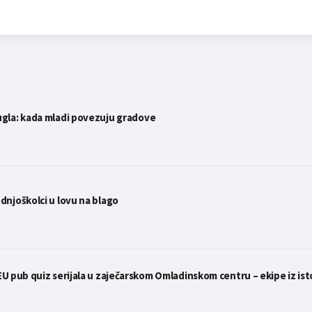
ugla: kada mladi povezuju gradove
ednjoškolci u lovu na blago
 EU pub quiz serijala u zaječarskom Omladinskom centru – ekipe iz ist