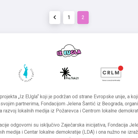
1
2
 projekta „Iz EUgla“ koji je podržan od strane Evropske unije, a ko
sa svojim partnerima, Fondacijom Jelena Šantić iz Beograda, organ
razvoj lokalnih medija iz Požarevca i Centrom lokalne demokrat
cije odgovorni su isključivo Zaječarska inicijativa, Fondacija Jel
lnih medija i Centar lokalne demokratije (LDA) i ona nužno ne izr