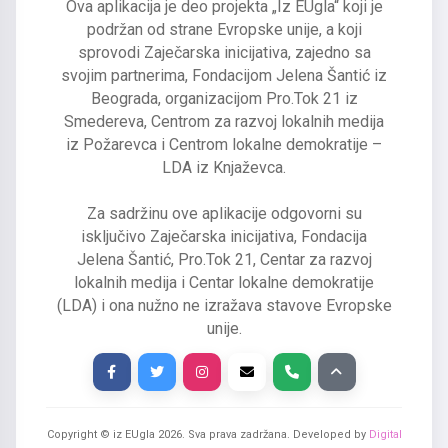
Ova aplikacija je deo projekta „Iz EUgla“ koji je
podržan od strane Evropske unije, a koji
sprovodi Zaječarska inicijativa, zajedno sa
svojim partnerima, Fondacijom Jelena Šantić iz
Beograda, organizacijom Pro.Tok 21 iz
Smedereva, Centrom za razvoj lokalnih medija
iz Požarevca i Centrom lokalne demokratije –
LDA iz Knjaževca.
Za sadržinu ove aplikacije odgovorni su
isključivo Zaječarska inicijativa, Fondacija
Jelena Šantić, Pro.Tok 21, Centar za razvoj
lokalnih medija i Centar lokalne demokratije
(LDA) i ona nužno ne izražava stavove Evropske
unije.
Copyright © iz EUgla
2026
. Sva prava zadržana. Developed by
Digital