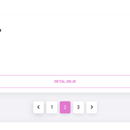
m
DETALJNIJE
1
2
3