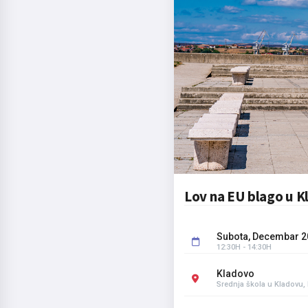
Lov na EU blago u K
Subota, Decembar 20
12:30H - 14:30H
Kladovo
Srednja škola u Kladovu,