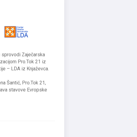
ji sprovodi Zaječarska
izacijom Pro.Tok 21 iz
ije – LDA iz Knjaževca.
ena Šantić, Pro.Tok 21,
ažava stavove Evropske