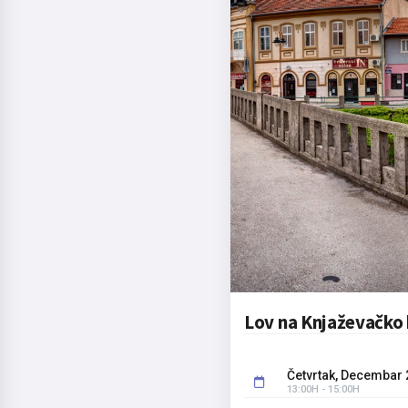
Lov na Knjaževačko
Četvrtak, Decembar 
13:00H - 15:00H