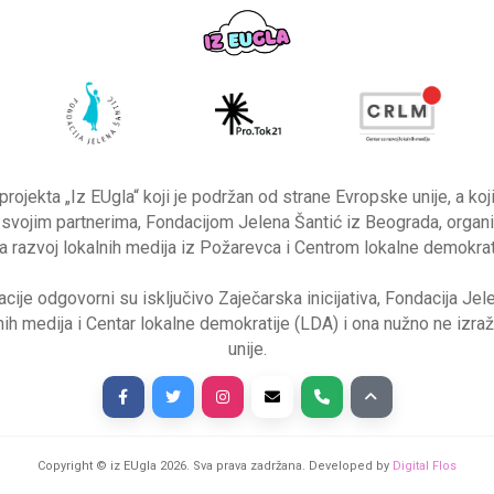
 projekta „Iz EUgla“ koji je podržan od strane Evropske unije, a ko
sa svojim partnerima, Fondacijom Jelena Šantić iz Beograda, organ
razvoj lokalnih medija iz Požarevca i Centrom lokalne demokrat
cije odgovorni su isključivo Zaječarska inicijativa, Fondacija Jel
lnih medija i Centar lokalne demokratije (LDA) i ona nužno ne izr
unije.
Copyright © iz EUgla
2026
. Sva prava zadržana. Developed by
Digital Flos