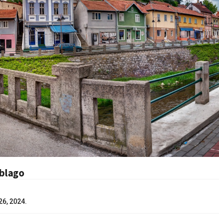
 blago
26, 2024.