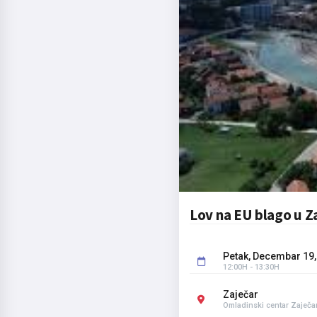
Lov na EU blago u Z
Petak, Decembar 19,
12:00H - 13:30H
Zaječar
Omladinski centar Zaječar