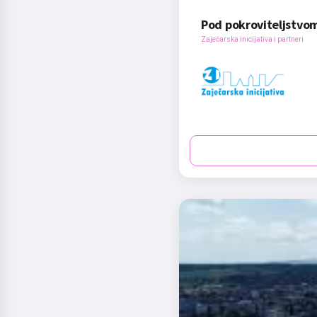
Pod pokroviteljstvo
Zaječarska inicijativa i partneri