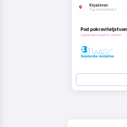
Knjaževac
Trg oslobođenja 1
Pod pokroviteljstvo
Zaječarska inicijativa i partneri